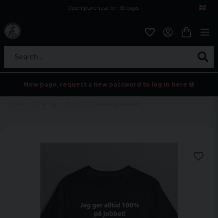
Open purchase for 30 days
12,9 euro i fragt inden for hele EU
Safe delivery to postal agents
Search...
New page, request a new password to log in here 💀
Home
Sortering
Tryck
100 procent på jobbet