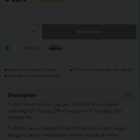
BUY NOW
-
+
E0236-12
Open purchase for 30 days
12,9 euro i fragt inden for hele EU
Safe delivery to postal agents
Description
T-shirt med texten:
Jag ger alltid 100% på jobbet!
Måndag 12% Tisdag 23% Onsdag 40% Torsdag 20%
Fredag 5%.
T-shirten är av märket Fruit Of The Loom och väger
165g/m2 det är med andra ord en standard t-shirt.